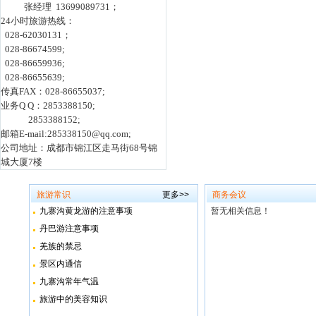
张经理 13699089731；
24小时旅游热线：
028-62030131；
028-86674599;
028-86659936;
028-86655639;
传真FAX：028-86655037;
业务Q Q：2853388150;
2853388152;
邮箱E-mail:285338150@qq.com;
公司地址：成都市锦江区走马街68号锦
城大厦7楼
旅游常识
更多>>
商务会议
九寨沟黄龙游的注意事项
暂无相关信息！
丹巴游注意事项
羌族的禁忌
景区内通信
九寨沟常年气温
旅游中的美容知识