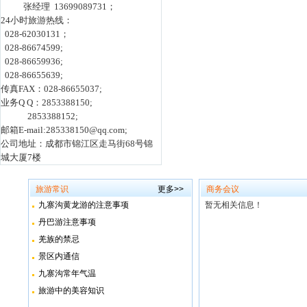
张经理 13699089731；
24小时旅游热线：
028-62030131；
028-86674599;
028-86659936;
028-86655639;
传真FAX：028-86655037;
业务Q Q：2853388150;
2853388152;
邮箱E-mail:285338150@qq.com;
公司地址：成都市锦江区走马街68号锦
城大厦7楼
旅游常识
更多>>
商务会议
九寨沟黄龙游的注意事项
暂无相关信息！
丹巴游注意事项
羌族的禁忌
景区内通信
九寨沟常年气温
旅游中的美容知识