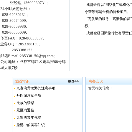
张经理 13699089731；
成都金桥以“网络化”“规模化
24小时旅游热线：
令营等都是金桥的特长项目。
028-62030131；
“高质量的服务、高素质的员
028-86674599;
标。
028-86659936;
028-86655639;
成都金桥国际旅行社有限责任
传真FAX：028-86655037;
业务Q Q：2853388150;
2853388152;
邮箱E-mail:285338150@qq.com;
公司地址：成都市锦江区走马街68号锦
城大厦7楼
旅游常识
更多>>
商务会议
九寨沟黄龙游的注意事项
暂无相关信息！
丹巴游注意事项
羌族的禁忌
景区内通信
九寨沟常年气温
旅游中的美容知识