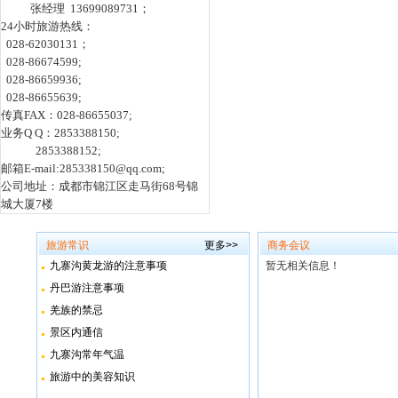
张经理 13699089731；
24小时旅游热线：
028-62030131；
028-86674599;
028-86659936;
028-86655639;
传真FAX：028-86655037;
业务Q Q：2853388150;
2853388152;
邮箱E-mail:285338150@qq.com;
公司地址：成都市锦江区走马街68号锦
城大厦7楼
旅游常识
更多>>
商务会议
九寨沟黄龙游的注意事项
暂无相关信息！
丹巴游注意事项
羌族的禁忌
景区内通信
九寨沟常年气温
旅游中的美容知识