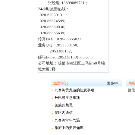
张经理 13699089731；
24小时旅游热线：
028-62030131；
028-86674599;
028-86659936;
028-86655639;
传真FAX：028-86655037;
业务Q Q：2853388150;
2853388152;
邮箱E-mail:285338150@qq.com;
公司地址：成都市锦江区走马街68号锦
城大厦7楼
旅游常识
更多>>
商
九寨沟黄龙游的注意事项
暂无
丹巴游注意事项
羌族的禁忌
景区内通信
九寨沟常年气温
旅游中的美容知识