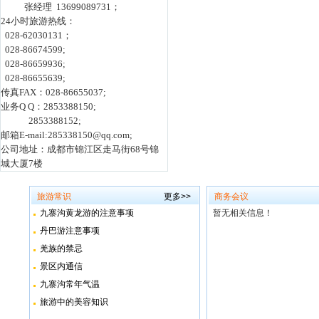
张经理 13699089731；
24小时旅游热线：
028-62030131；
028-86674599;
028-86659936;
028-86655639;
传真FAX：028-86655037;
业务Q Q：2853388150;
2853388152;
邮箱E-mail:285338150@qq.com;
公司地址：成都市锦江区走马街68号锦
城大厦7楼
旅游常识
更多>>
商务会议
九寨沟黄龙游的注意事项
暂无相关信息！
丹巴游注意事项
羌族的禁忌
景区内通信
九寨沟常年气温
旅游中的美容知识