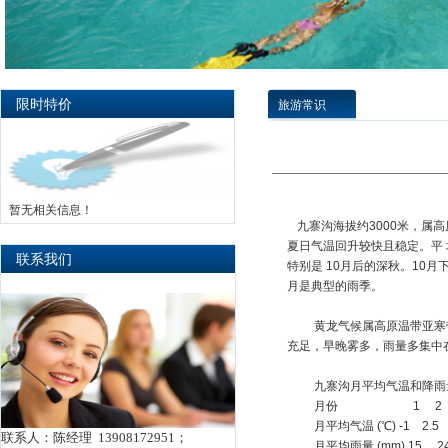
限时特价
旅游常识
暂无相关信息！
九寨沟海拔约3000米，属
夏日气温回升较快且稳定。平 
联系我们
特别是 10月后的深秋。10
月是典型的雨季。
黄龙气候属高原温带亚寒带季
充足，早晚雾多，雨量多集中
九寨沟月平均气温和降雨
月份 1 2 3 
月平均气温 (℃) -1 2.5 
联系人：陈经理 13908172951；
月平均雨量 (mm) 15 2