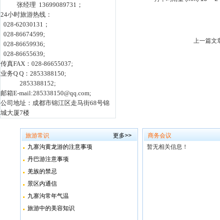
张经理 13699089731；
24小时旅游热线：
028-62030131；
028-86674599;
上一篇文
028-86659936;
028-86655639;
传真FAX：028-86655037;
业务Q Q：2853388150;
2853388152;
邮箱E-mail:285338150@qq.com;
公司地址：成都市锦江区走马街68号锦
城大厦7楼
旅游常识
更多>>
商务会议
九寨沟黄龙游的注意事项
暂无相关信息！
丹巴游注意事项
羌族的禁忌
景区内通信
九寨沟常年气温
旅游中的美容知识