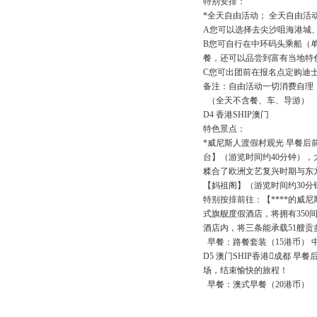
特别安排：
*全天自由活动； 全天自由活
A您可以选择去尖沙咀海港城
B您可自行在中环码头乘船（单
餐，还可以品尝到富有当地特
C您可出团前在报名点定购迪
备注：自由活动一切消费自理
（全天不含餐、车、导游）
D4 香港SHIP澳门
特色景点：
*威尼斯人渡假村观光 早餐后
台】（游览时间约40分钟），大三
糅合了欧洲文艺复兴时期与东
【妈祖阁】（游览时间约30分
特别按排前往：【****的威
式旗舰度假酒店，将拥有350
酒店内，将三条能承载51艘贡
早餐：路餐套装（15港币） 
D5 澳门SHIP香港成都
场，结束愉快的旅程！
早餐：澳式早餐（20港