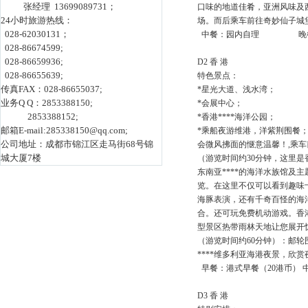
张经理 13699089731；
口味的地道佳肴，亚洲风味及
24小时旅游热线：
场。而后乘车前往奇妙仙子城堡
028-62030131；
中餐：园内自理 晚
028-86674599;
028-86659936;
D2 香 港
028-86655639;
特色景点：
传真FAX：028-86655037;
*星光大道、浅水湾；
业务Q Q：2853388150;
*会展中心；
2853388152;
*香港****海洋公园；
邮箱E-mail:285338150@qq.com;
*乘船夜游维港，洋紫荆围餐； 
公司地址：成都市锦江区走马街68号锦
会微风拂面的惬意温馨！,乘
城大厦7楼
（游览时间约30分钟，这里是
东南亚****的海洋水族馆及
览。在这里不仅可以看到趣味
海豚表演，还有千奇百怪的海
合。还可玩免费机动游戏。香港
型景区热带雨林天地让您展开
（游览时间约60分钟）：邮轮
****维多利亚海港夜景，欣
早餐：港式早餐（20港币） 
D3 香 港