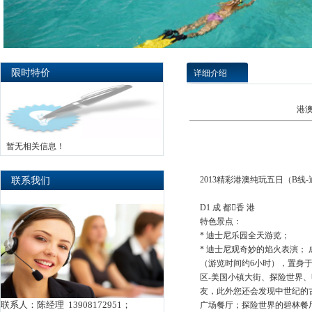
限时特价
详细介绍
港
暂无相关信息！
联系我们
2013精彩港澳纯玩五日（B线
D1 成 都香 港
特色景点：
* 迪士尼乐园全天游览；
* 迪士尼观奇妙的焰火表演；
（游览时间约6小时），置身
区-美国小镇大街、探险世界
友，此外您还会发现中世纪的
联系人：陈经理 13908172951；
广场餐厅；探险世界的碧林餐