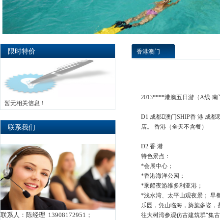
限时特价
香港澳门
2013****港澳五日游（A线
暂无相关信息！
D1 成都澳门SHIP香 港
联系我们
店。 香港（全天不含餐）
D2 香 港
特色景点：
*会展中心；
*香港海洋公园；
*乘船夜游维多利亚港；
*浅水湾、太平山观夜景； 早
乐园，凭山临海，旖旎多姿，
联系人：陈经理 13908172951；
往大树湾参观仿古建筑群“集古