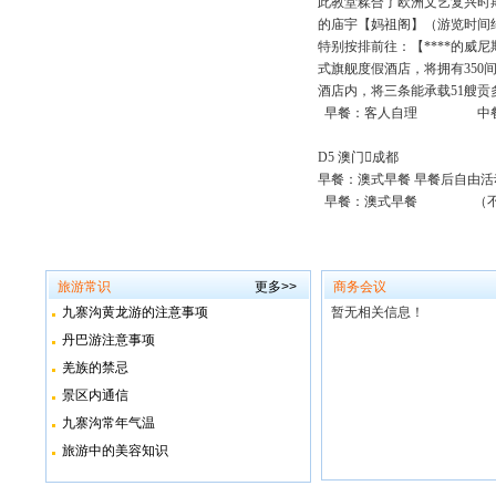
此教堂糅合了欧洲文艺复兴时
的庙宇【妈祖阁】（游览时间约
特别按排前往：【****的威
式旗舰度假酒店，将拥有350
酒店内，将三条能承载51艘贡
早餐：客人自理 中餐
D5 澳门成都
早餐：澳式早餐 早餐后自由
早餐：澳式早餐 （不
旅游常识
更多>>
商务会议
九寨沟黄龙游的注意事项
暂无相关信息！
丹巴游注意事项
羌族的禁忌
景区内通信
九寨沟常年气温
旅游中的美容知识