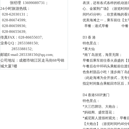
张经理 13699089731；
表演，还有各式各样的机动游
24小时旅游热线：
心、金紫荆广场】（游览时间约
028-62030131；
间约45分钟），欣赏夜晚的香
028-86674599;
优美海滩之一，乘车前往【太平
028-86659936;
早餐：港式早餐 中餐
028-86655639;
传真FAX：028-86655037;
D3 香 港
业务Q Q：2853388150;
特色景点：
2853388152;
*黄大仙
邮箱E-mail:285338150@qq.com;
*南丫岛游览，海景无限；
公司地址：成都市锦江区走马街68号锦
早餐后乘车前往香火鼎盛的【
城大厦7楼
午餐后在中环码头乘船前往渡
色鱼村甜品小吃！漫步南丫岛
（此处海滩为全开放式，无专
指定时间集合乘船回市区后
D4 香港SHIP澳门
特色景点：
*大三巴牌坊、大炮台；
*妈祖阁、盛世莲花；
*威尼斯人渡假村观光； 早餐
【大炮台】（游览时间约40分钟）