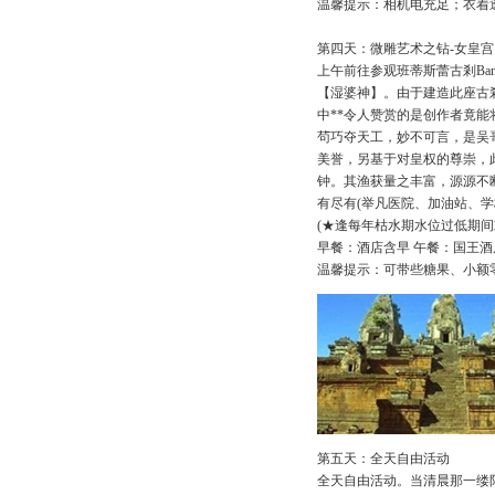
温馨提示：相机电充足；衣着
第四天：微雕艺术之钻-女皇宫
上午前往参观班蒂斯蕾古剎Bant
【湿婆神】。由于建造此座古
中**令人赞赏的是创作者竟
茍巧夺天工，妙不可言，是吴哥所有
美誉，另基于对皇权的尊崇，此
钟。其渔获量之丰富，源源不
有尽有(举凡医院、加油站、学
(★逢每年枯水期水位过低期间
早餐：酒店含早 午餐：国王酒
温馨提示：可带些糖果、小额
第五天：全天自由活动
全天自由活动。当清晨那一缕