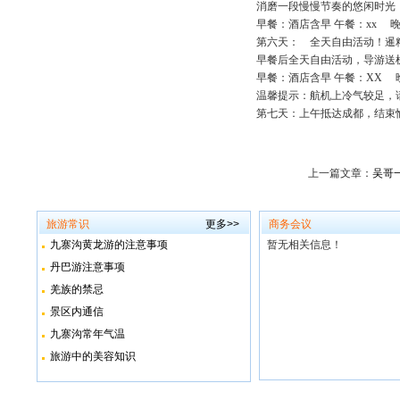
消磨一段慢慢节奏的悠闲时光
早餐：酒店含早 午餐：xx 晚
第六天： 全天自由活动！暹粒－成都 
早餐后全天自由活动，导游送
早餐：酒店含早 午餐：XX 
温馨提示：航机上冷气较足，
第七天：上午抵达成都，结束
上一篇文章：
吴哥
旅游常识
更多>>
商务会议
九寨沟黄龙游的注意事项
暂无相关信息！
丹巴游注意事项
羌族的禁忌
景区内通信
九寨沟常年气温
旅游中的美容知识