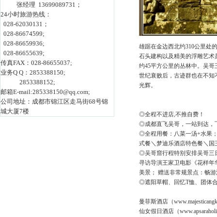
张经理 13699089731；
24小时旅游热线：
028-62030131；
028-86674599;
028-86659936;
雄踞在金边西北约310公里处
028-86655639;
石头建构以及精美的浮雕艺术是
传真FAX：028-86655037;
约45平方公里的丛林中。吴哥
业务Q Q：2853388150;
世纪衰败后，古迹群也在不知不
2853388152;
光辉。
邮箱E-mail:285338150@qq.com;
公司地址：成都市锦江区走马街68号锦
城大厦7楼
◎全程不进店,不推自费！
◎成都直飞吴哥，一站到达，
◎全程用餐：八菜一汤+水果
式餐＼梦迪乐酒店特色餐＼国
◎吴哥窟行程特别安排吴哥三
寻访导演王家卫电影《花样年
美景； 赠送非常规景点：畅
◎遮阳草帽、回忆T恤、团体
曼菲斯酒店（www.majesticangko
仙女假日酒店（www.apsaraholiday