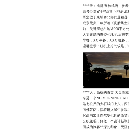
****天：成都 暹粒机场 参考航班: 
请各位贵宾于指定时间抵达成
哥窟位于柬埔寨北部的暹粒县（
成宗元贞二年所著《真腊风土
前。吴哥窟总占地近200平
人文建筑的奇迹和瑰宝,后乘
早餐：XX 午餐：XXX 晚餐
温馨提示：航机上冷气较足，
****天：高棉的微笑-大吴哥城
享受一个NO MORNING
达七公尺的大石城门上头，四
面佛菩萨，接着进入城中参观由
尺高的加亚巴尔曼七世的微笑
交织轮唱，好似一个设计新颖
而成为旅客**深的印象，无