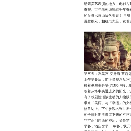
钢索卖艺表演的地方。电影古
奇观。百年老树缠绕着千年奇
的吴哥巴肯山日落美景！ 早
温馨提示：相机电充足；衣着
第三天：涅槃宫-变身塔-荳蔻寺
上午早餐后，前往参观涅盘宫(
接着参观变身塔(约30分钟)，此乃
映着从塔中央透进来的阳光，
有了戏剧性活泼生动的人物肢
带来「美丽」与「幸运」的女
格鲁达上。下午参观名列世界七大
朝全盛时期所遗留下来的不朽
****正门向西的神庙。吴哥
早餐：酒店含早 午餐：状元