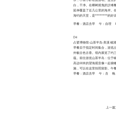
水，小鱼小虾在面游动。这里的
白，干净。在椰树摇曳的沙滩餐
延伸覆盖了近几公里的海岸。在
海钓的天堂，是********的好
早餐：酒店含早 午：自理 晚
D4
占婆博物馆-山茶半岛-美溪 岘港/成
早餐后于指定时间集合，游览占
外貌古色古香。馆内展览了约
蕴。前往游览山茶半岛：位于岘
高达68米的望海观音像一起俯
施，可以在这里拍照留影。午餐
早餐：酒店含早 午：含 晚
上一篇