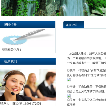
限时特价
详细介绍
暂无相关信息！
从法国人开始，所有人纷至
为一个避暑踏浪的度假胜地。于
联系我们
中央直辖城市之一，岘港开始
◎悠闲：行程内含“夕阳下漫游
更可有机会看到“灯笼之城”的
◎宁静：半自助旅行，不仅选
混合历史之风吹来的宁静假期
◎美食：安排品尝做工精细清淡
联系人：陈经理 13908172951；
猛海鲜！