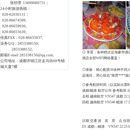
张经理 13699089731；
24小时旅游热线：
028-62030131；
028-86674599;
028-86659936;
028-86655639;
传真FAX：028-86655037;
业务Q Q：2853388150;
2853388152;
◎ 享受：各种档次近海豪华酒
邮箱E-mail:285338150@qq.com;
酒店全部WIFI网络覆盖！
公司地址：成都市锦江区走马街68号锦
城大厦7楼
◎体验：精心配搭50余种不同
品项目，用心组合“推荐****
◎参考航班时间（以实际出票
成都/岘港 航空公司 参考航班 
去程 越南航空 VN547 成都 22:25
回程 越南航空 VN546 岘港 17:30
日期 交通 游 览 景 点 住宿
D1 成都―岘港 VN547 22:2