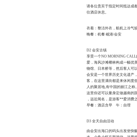
请各位贵宾于指定时间抵达成都
往酒店休息。
衣着：整洁外衣，航机上冷气较
晚餐：机餐 岘港/会安
D2 会安古镇
享受一个NO MORNING 
爱，海风沙滩椰林构成一幅优
物馆、日本桥等，然后客人可
会安是一个世界历史文化遗产
客，在这里满街都是来休闲度
人的聚居地,有中国的丽江之称
这里你还可以量身定做越南的国
，远近闻名，是游客**爱消费
早餐：酒店含早 午：自理 晚
D3 全天自由活动
由会安出海口的码头出发坐快