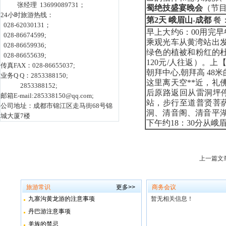
张经理 13699089731；
蜀绝技盛宴晚会
（节目
24小时旅游热线：
第
2
天
峨眉山-成都
餐
028-62030131；
早上大约6：00用完早
028-86674599;
乘观光车从黄湾站出发
028-86659936;
绿色的植被和粉红的杜
028-86655639;
120元/人往返）。上
传真FAX：028-86655037;
朝拜中心,朝拜高 4
业务Q Q：2853388150;
这里离天空**近，礼
2853388152;
后原路返回从雷洞坪
邮箱E-mail:285338150@qq.com;
站，步行至道普贤菩
公司地址：成都市锦江区走马街68号锦
洞、清音阁、清音平
城大厦7楼
下午约18：30分从
上一篇文
旅游常识
更多>>
商务会议
九寨沟黄龙游的注意事项
暂无相关信息！
丹巴游注意事项
羌族的禁忌