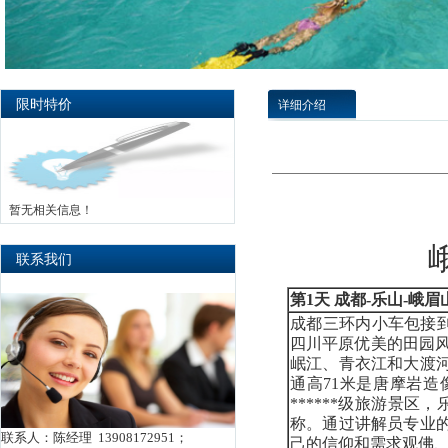
限时特价
详细介绍
暂无相关信息！
联系我们
第
1
天
成都-乐山-峨眉
成都三环内小车包接到
四川平原优美的田园风光，
岷江、青衣江和大渡
通高71米是唐摩岩造
******级旅游景
称。通过讲解员专业
联系人：陈经理 13908172951；
己的信仰和需求观佛、