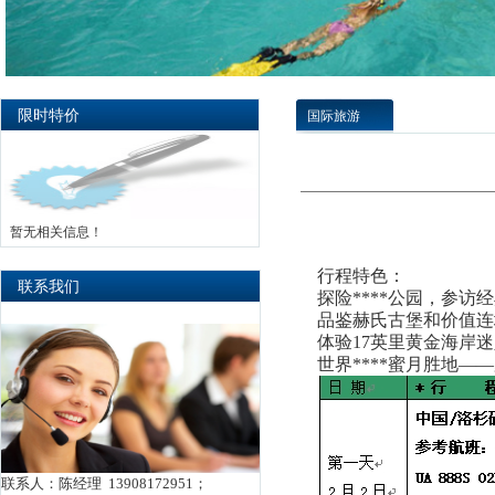
限时特价
国际旅游
暂无相关信息！
行程特色：
联系我们
探险****公园，参访
品鉴赫氏古堡和价值连
体验17英里黄金海岸
世界****蜜月胜地
联系人：陈经理 13908172951；