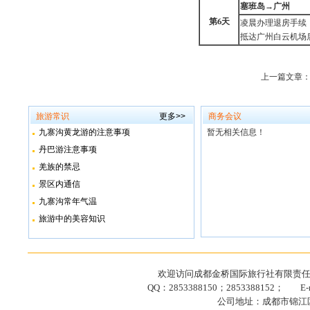
塞班
岛
→
广
州
第
6
天
凌晨办理退房手续，
抵达广州白云机场
上一篇文章
旅游常识
更多>>
商务会议
九寨沟黄龙游的注意事项
暂无相关信息！
丹巴游注意事项
羌族的禁忌
景区内通信
九寨沟常年气温
旅游中的美容知识
欢迎访问成都金桥国际旅行社有限责任公司网站
QQ：2853388150；2853388152； E-ma
公司地址：成都市锦江区