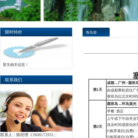
限时特价
海岛游
暂无相关信息！
塞班
联系我们
成都
→
广州
→
塞班
第
1
天
由成都乘机前往广州。
塞班岛比北京时间
塞班岛→环岛观光
早餐: 酒店
上午或下午由专业
其余时间请跟你的
第
2
天
©推荐项目(自费)：
联系人：陈经理 13908172951；
©推荐项目(自费)：