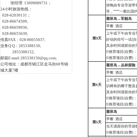
张经理 13699089731；
傍晚由专业导游带领
24小时旅游热线：
等，****一般比
028-62030131；
塞班岛→军舰岛
028-86674599;
早餐: 酒店
028-86659936;
028-86655639;
上午或下午由专业
第
3
天
传真FAX：028-86655037;
好动的你可一试(
业务Q Q：2853388150;
其余时间请跟你的
2853388152;
©推荐项目(自费)：
邮箱E-mail:285338150@qq.com;
©推荐项目(自费)：
公司地址：成都市锦江区走马街68号锦
塞班岛→丛林探险
城大厦7楼
早餐: 酒店
上午或下午由专业导
第
4
天
识稀有的椰子蟹及
其余时间请跟你的
©推荐项目(自费)：
©推荐项目(自费)：
塞班岛
早餐: 酒店
第
5
天
当天请跟你的导游
©推荐项目(自费)：