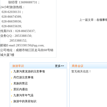
张经理 13699089731；
24小时旅游热线：
028-62030131；
028-86674599;
上一篇文章：
在领事
028-86659936;
028-86655639;
传真FAX：028-86655037;
业务Q Q：2853388150;
2853388152;
邮箱E-mail:285338150@qq.com;
公司地址：成都市锦江区走马街68号锦
城大厦7楼
旅游常识
更多>>
商务会议
九寨沟黄龙游的注意事项
暂无相关信息！
丹巴游注意事项
羌族的禁忌
景区内通信
九寨沟常年气温
旅游中的美容知识