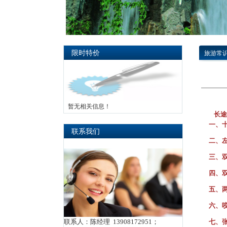
限时特价
旅游常
暂无相关信息！
长途
一、
联系我们
二、
三、
四、
五、
六、
联系人：陈经理 13908172951；
七、