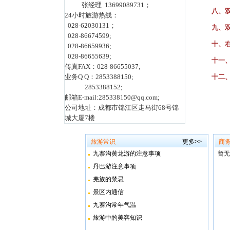
张经理 13699089731；
八、
24小时旅游热线：
028-62030131；
九、
028-86674599;
十、
028-86659936;
028-86655639;
十一
传真FAX：028-86655037;
业务Q Q：2853388150;
十二
2853388152;
邮箱E-mail:285338150@qq.com;
公司地址：成都市锦江区走马街68号锦
城大厦7楼
旅游常识
更多>>
商
九寨沟黄龙游的注意事项
暂无
丹巴游注意事项
羌族的禁忌
景区内通信
九寨沟常年气温
旅游中的美容知识