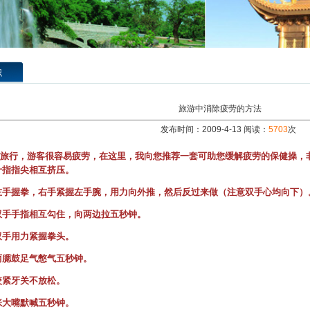
识
旅游中消除疲劳的方法
发布时间：2009-4-13 阅读：
5703
次
旅行，游客很容易疲劳，在这里，我向您推荐一套可助您缓解疲劳的保健操，
十指指尖相互挤压。
左手握拳，右手紧握左手腕，用力向外推，然后反过来做（注意双手心均向下）
双手手指相互勾住，向两边拉五秒钟。
双手用力紧握拳头。
两腮鼓足气憋气五秒钟。
咬紧牙关不放松。
张大嘴默喊五秒钟。