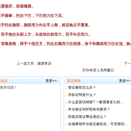
双唇紧闭，咬紧嘴唇。
双手握拳，托住下巴，下巴用力往下压。
右手托住脸部，脸部用力向右手上靠，然后换左手重复。
、双手抱住头部上方，头使劲往前用力，双手向后用力。
、背靠座椅，两手十指交叉，托住右脑用力往前推，身子和脑袋用力往右顶。换
上一篇文章：
旅游常识
下一
打印本页
||
关闭窗口
务会议
更多>>
签证服务
更多>>
相关信息！
签证被拒怎么办？
存款证明是什么？
什么是面试销签? 一般需要多久的…
申办签证对护照有何要求？
拒签后签证费会退还么？
在领事馆申办签证被拒后，可否再到…